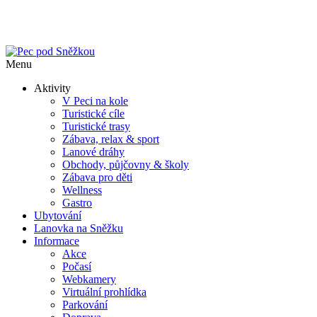
Menu
Aktivity
V Peci na kole
Turistické cíle
Turistické trasy
Zábava, relax & sport
Lanové dráhy
Obchody, půjčovny & školy
Zábava pro děti
Wellness
Gastro
Ubytování
Lanovka na Sněžku
Informace
Akce
Počasí
Webkamery
Virtuální prohlídka
Parkování