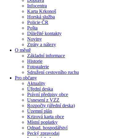
Doprava
Infocentra
Karta Krkonoš
Horská služba
Policie ČR
Pošta
Důležité kontakty
Noviny
Ztráty a nálezy
O městě
Základní informace
Historie
Fotogalerie
Sdružení cestovního ruchu
Pro občany
Aktuality
Úřední deska
Právní předpisy obce
Usnesení z VZZ
Rozpočty (úřední deska)
Územní plán
Krizová karta obce
Místní poplatky
Odpad. hospodářství
Pecký zpravodaj