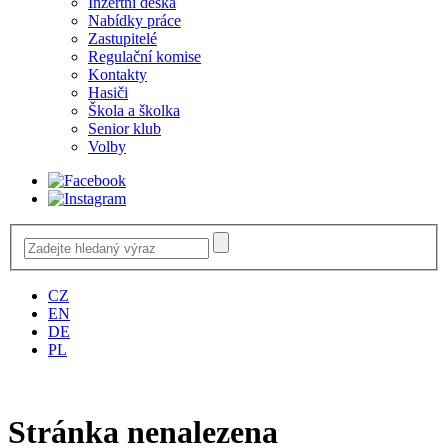
Inzertní deska
Nabídky práce
Zastupitelé
Regulační komise
Kontakty
Hasiči
Škola a školka
Senior klub
Volby
CZ
EN
DE
PL
Stránka nenalezena