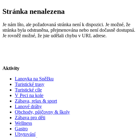
Stránka nenalezena
Je nám líto, ale požadovaná stránka není k dispozici. Je možné, že
stránka byla odstraněna, přejmenována nebo není dočasně dostupná.
Je rovněž možné, že jste udělali chybu v URL adrese.
Aktivity
Lanovka na Sněžku
Turistické trasy
Turistické cíle
V Peci na kole
Zábava, relax & sport
Lanové dráhy
Obchody, půjčovny & školy
Zábava pro děti
Wellness
Gastro
Ubytování