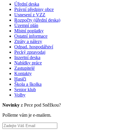
Úřední deska
Právní předpisy obce
Usnesení z VZZ
Rozpočty (úřední deska)
Územní plán
Místní poplatky
Ostatní informace
Ztráty a nálezy
Odpad. hospodářství
Pecký zpravodaj
Inzertní deska
Nabídky práce
Zastupitelé
Kontakty
Hasiči
Škola a školka
Senior klub
Volby
Novinky
z Pece pod Sněžkou?
Pošleme vám je e-mailem.