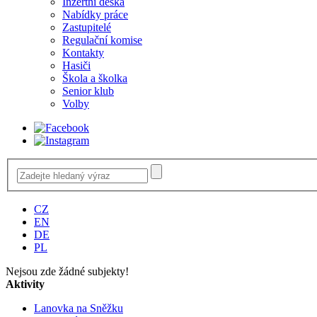
Inzertní deska
Nabídky práce
Zastupitelé
Regulační komise
Kontakty
Hasiči
Škola a školka
Senior klub
Volby
CZ
EN
DE
PL
Nejsou zde žádné subjekty!
Aktivity
Lanovka na Sněžku