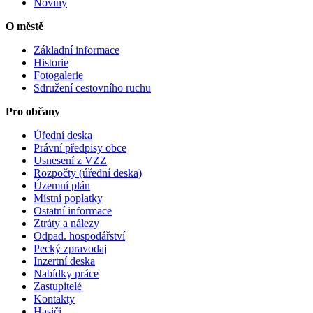
Noviny
O městě
Základní informace
Historie
Fotogalerie
Sdružení cestovního ruchu
Pro občany
Úřední deska
Právní předpisy obce
Usnesení z VZZ
Rozpočty (úřední deska)
Územní plán
Místní poplatky
Ostatní informace
Ztráty a nálezy
Odpad. hospodářství
Pecký zpravodaj
Inzertní deska
Nabídky práce
Zastupitelé
Kontakty
Hasiči