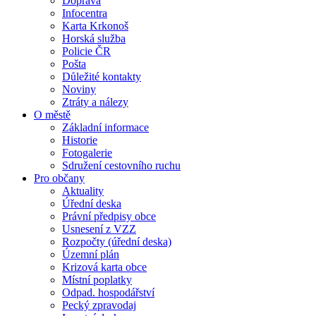
Doprava
Infocentra
Karta Krkonoš
Horská služba
Policie ČR
Pošta
Důležité kontakty
Noviny
Ztráty a nálezy
O městě
Základní informace
Historie
Fotogalerie
Sdružení cestovního ruchu
Pro občany
Aktuality
Úřední deska
Právní předpisy obce
Usnesení z VZZ
Rozpočty (úřední deska)
Územní plán
Krizová karta obce
Místní poplatky
Odpad. hospodářství
Pecký zpravodaj