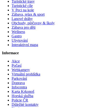
Turistické trasy
Turistické cíle
V Peci na kole
Zábava, relax & sport
Lanové dráhy
Obchody, půjčovny & školy
Zábava pro děti
Wellness
Gastro
Ubytování
Interaktivní mapa
Informace
Akce
Počasí
Webkamery
Virtuální prohlídka
Parkování
Doprava
Infocentra
Karta Krkonoš
Horská služba
Policie ČR
Důležité kontakty