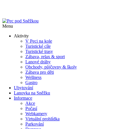
Menu
Aktivity
V Peci na kole
Turistické cíle
Turistické trasy
Zábava, relax & sport
Lanové dráhy
Obchody, půjčovny & školy
Zábava pro děti
Wellness
Gastro
Ubytování
Lanovka na Sněžku
Informace
Akce
Počasí
Webkamery
Virtuální prohlídka
Parkování