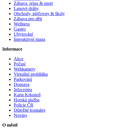
Zábava, relax & sport
Lanové dráhy
Obchody, půjčovny & školy
Zábava pro děti
Wellness
Gastro
Ubytování
Interaktivní mapa
Informace
Akce
Počasí
Webkamery
Virtuální prohlídka
Parkování
Doprava
Infocentra
Karta Krkonoš
Horská služba
Policie ČR
Důležité kontakty
Noviny
O městě