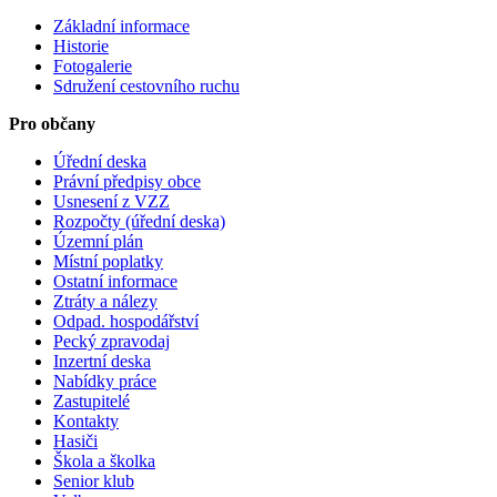
Základní informace
Historie
Fotogalerie
Sdružení cestovního ruchu
Pro občany
Úřední deska
Právní předpisy obce
Usnesení z VZZ
Rozpočty (úřední deska)
Územní plán
Místní poplatky
Ostatní informace
Ztráty a nálezy
Odpad. hospodářství
Pecký zpravodaj
Inzertní deska
Nabídky práce
Zastupitelé
Kontakty
Hasiči
Škola a školka
Senior klub