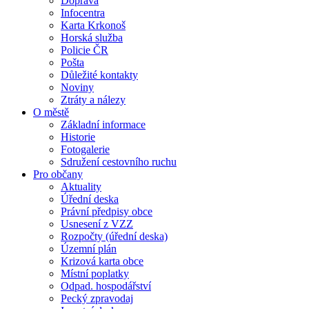
Doprava
Infocentra
Karta Krkonoš
Horská služba
Policie ČR
Pošta
Důležité kontakty
Noviny
Ztráty a nálezy
O městě
Základní informace
Historie
Fotogalerie
Sdružení cestovního ruchu
Pro občany
Aktuality
Úřední deska
Právní předpisy obce
Usnesení z VZZ
Rozpočty (úřední deska)
Územní plán
Krizová karta obce
Místní poplatky
Odpad. hospodářství
Pecký zpravodaj