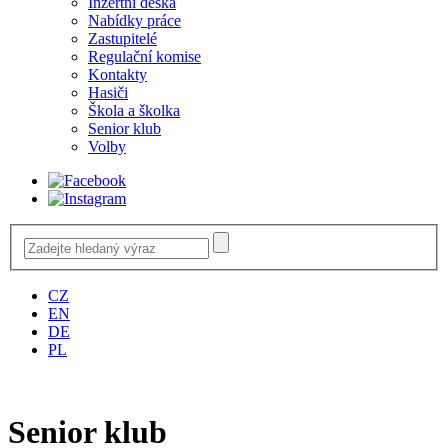
Inzertní deska
Nabídky práce
Zastupitelé
Regulační komise
Kontakty
Hasiči
Škola a školka
Senior klub
Volby
CZ
EN
DE
PL
Senior klub