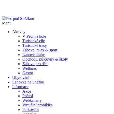
Menu
Aktivity
V Peci na kole
Turistické cíle
Turistické trasy
Zábava, relax & sport
Lanové dráhy
Obchody, půjčovny & školy
Zábava pro děti
Wellness
Gastro
Ubytování
Lanovka na Sněžku
Informace
Akce
Počasí
Webkamery
Virtuální prohlídka
Parkování