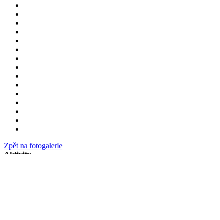
Zpět na fotogalerie
Aktivity
Lanovka na Sněžku
Turistické trasy
Turistické cíle
V Peci na kole
Zábava, relax & sport
Lanové dráhy