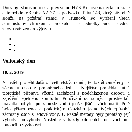
Dnes byl starostou města převzat od HZS Královehradeckého kraje
automobilový žebřík AZ 37 na podvozku Tatra 148, který původně
sloužil na požární stanici v Trutnově. Po vyřízení všech
administrativních úkonů a proškolení naší jednotky bude následně
znovu zařazen do výjezdu.
Velitelský den
10. 2. 2019
V neděli proběhl další z "vetlitelských dnů", tentokrát zaměřený na
záchranu osob z probořeného ledu. Nejdříve proběhla nutná
teoretická příprava včetně zacházení s podchlazenou osobou a
zajištění tepelného komfortu. Používání ochranných prostředků,
pravidla pohybu po zamrzlé vodní ploše, jištění záchranářů. Poté
bylo přistoupeno k praktickým ukázkám jednotlivých způsobů
záchrany osob z ledové vody. U každé metody byly probrány její
výhody i nevýhody. Následně si každý kdo chtěl mohl záchranu
tonoucího vyzkoušet .