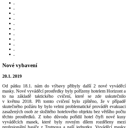
Nové vybavení
20.1. 2019
Od pátku 18.1. nám do výbavy přibyly další 2 nové vyváděcí
masky. Nové vyváděcí prostředky byly pořízeny hotelem Horizont a
to na základě taktického cvičení, které se zde uskutečnilo
v květnu 2018. Při tomto cvičení bylo zjištěno, že v případě
skutečného požáru by bylo velmi problematické provádět evakuaci
zasažených osob ze složitého hotelového objektu bez většího počtu
těchto prostředků. Z toho důvodu pořídil hotel čtyři nové kusy
vyváděcích masek, které byly rovným dílem rozděleny mezi
profesionální hasiče z Trutnova a naší jednotku. Vyváděcí masky