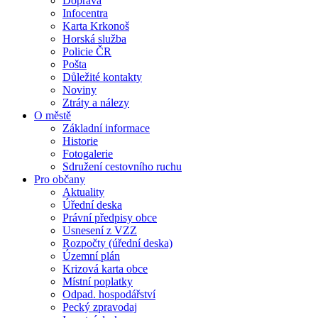
Doprava
Infocentra
Karta Krkonoš
Horská služba
Policie ČR
Pošta
Důležité kontakty
Noviny
Ztráty a nálezy
O městě
Základní informace
Historie
Fotogalerie
Sdružení cestovního ruchu
Pro občany
Aktuality
Úřední deska
Právní předpisy obce
Usnesení z VZZ
Rozpočty (úřední deska)
Územní plán
Krizová karta obce
Místní poplatky
Odpad. hospodářství
Pecký zpravodaj