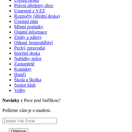
Úřední deska
Právní předpisy obce
Usnesení z VZZ
Rozpočty (úřední deska)
Územní plán
Místní poplatky
Ostatní informace
Ztráty a nálezy
Odpad. hospodářství
Pecký zpravodaj
Inzertní deska
Nabídky práce
Zastupitelé
Kontakty
Hasiči
Škola a školka
Senior klub
Volby
Novinky
z Pece pod Sněžkou?
Pošleme vám je e-mailem.