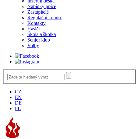
Inzertní deska
Nabídky práce
Zastupitelé
Regulační komise
Kontakty
Hasiči
Škola a školka
Senior klub
Volby
CZ
EN
DE
PL