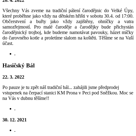
20. 4. 2022
Všechny Vás zveme na tradiční pálení čarodějnic do Velké Úpy,
které proběhne jako vždy na dětském hřišti v sobotu 30.4. od 17:00.
Občerstvení a buřty jako vždy zajištěny, ohníčky a vatra
samozřejmostí. Pro malé čaroděje a čarodějky bude přichystán
čarodějnický trojboj, kde budeme namotávat pavouky, házet míčky
do čarovného kotle a proletíme slalom na koštěti. Těšíme se na Vaší
účast.
Hasičský Bál
22. 3. 2022
Po pauze je tu zpět náš tradiční bál... zahájili jsme předprodej
vstupenek na čerpací stanici KM Prona v Peci pod Sněžkou. Moc se
na Vás v dubnu těšíme!!
30. 12. 2021