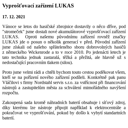
Vyprošťovací zařízení LUKAS
17. 12. 2021
Vánoce se letos do hasičské zbrojnice dostavily o něco dříve, pod
"stromeček" jsme dostali nové akumulátorové vyprošťovací zařízení
LUKAS. Oproti našemu původnímu zařízení rovněž značky
LUKAS jde o posun o několik generací v před. Původní zařízení
jsme získali od našeho spřáteleného sboru dobrovolných hasičů
z německého Wickenrode a to v roce 2010. Po jedenácti letech je
tato technika jednak zastaralá, těžká a přežitá, ale hlavně už s
nedostačující pracovním tlakem (silou).
Proto jsme velmi rádi a chtěli bychom touto cestou poděkovat všem,
kteří se na pořízení nového zařízení podíleli. Konkrétně pak panu
Vláčilovi s firmy Nordstahl servis s.r.o. za vstřícnost při financování
nástrojů a zastupitelům města za schválení mimořádného navýšení
rozpočtu.
Zakoupená sada kromě náhradních baterií obsahuje i síťový zdroj,
díky kterému lze nástroje připojit například k elektrocentrále a
pokračovat ve vyprošťování, pokud by došlo k vybytí standartních
baterií.