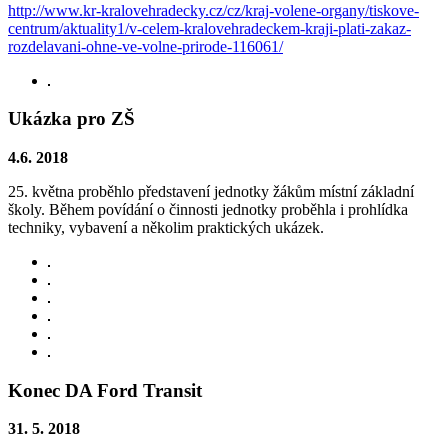
http://www.kr-kralovehradecky.cz/cz/kraj-volene-organy/tiskove-
centrum/aktuality1/v-celem-kralovehradeckem-kraji-plati-zakaz-
rozdelavani-ohne-ve-volne-prirode-116061/
Ukázka pro ZŠ
4.6. 2018
25. května proběhlo představení jednotky žákům místní základní
školy. Během povídání o činnosti jednotky proběhla i prohlídka
techniky, vybavení a několim praktických ukázek.
Konec DA Ford Transit
31. 5. 2018