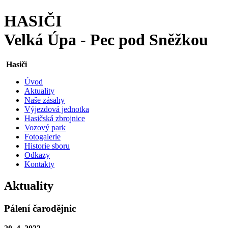
HASIČI
Velká Úpa - Pec pod Sněžkou
Hasiči
Úvod
Aktuality
Naše zásahy
Výjezdová jednotka
Hasičská zbrojnice
Vozový park
Fotogalerie
Historie sboru
Odkazy
Kontakty
Aktuality
Pálení čarodějnic