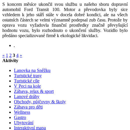
S koncem měsíce ukončil svou službu u našeho sboru dopravní
automobil Ford Transit 100. Motor a převodovka byly sice
vzhledem k jeho stáří stále v docela dobré kondici, ale na všech
ostatních částech se velmi významně podepsal zub času. Protože by
oprava vozu vyžadovla finanční prostředky značně převyšující
hodnotu vozu, bylo rozhodnuto o ukončení služby. Vozidlo bylo
předáno specializované firmě k ekologické likvidaci.
«
1
2
3
4
»
Aktivity
Lanovka na Sněžku
Turistické trasy
Turistické cíle
V Peci na kole
Zábava, relax & sport
Lanové dráhy
Obchody, půjčovny & školy
Zábava pro děti
Wellness
Gastro
Ubytování
Interaktivní mapa