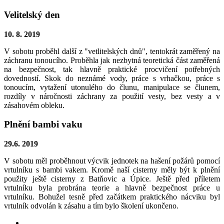
Velitelský den
10. 8. 2019
V sobotu proběhl další z "vetlitelských dnů", tentokrát zaměřený na
záchranu tonoucího. Proběhla jak nezbytná teoretická část zaměřená
na bezpečnost, tak hlavně praktické procvičení potřebných
dovedností. Skok do neznámé vody, práce s vrhačkou, práce s
tonoucím, vytažení utonulého do člunu, manipulace se člunem,
rozdíly v náročnosti záchrany za použití vesty, bez vesty a v
zásahovém obleku.
Plnění bambi vaku
29.6. 2019
V sobotu měl proběhnout výcvik jednotek na hašení požárů pomocí
vrtulníku s bambi vakem. Kromě naší cisterny měly být k plnění
použity ještě cisterny z Batňovic a Úpice. Ještě před příletem
vrtulníku byla probrána teorie a hlavně bezpečnost práce u
vrtulníku. Bohužel tesně před začátkem praktického nácviku byl
vrtulník odvolán k zásahu a tím bylo školení ukončeno.