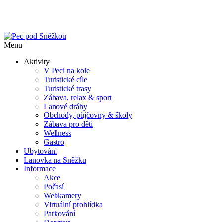
Menu
Aktivity
V Peci na kole
Turistické cíle
Turistické trasy
Zábava, relax & sport
Lanové dráhy
Obchody, půjčovny & školy
Zábava pro děti
Wellness
Gastro
Ubytování
Lanovka na Sněžku
Informace
Akce
Počasí
Webkamery
Virtuální prohlídka
Parkování