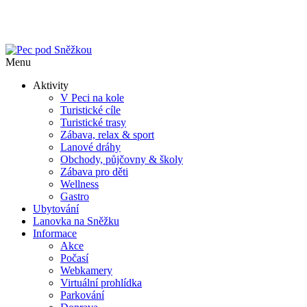
Menu
Aktivity
V Peci na kole
Turistické cíle
Turistické trasy
Zábava, relax & sport
Lanové dráhy
Obchody, půjčovny & školy
Zábava pro děti
Wellness
Gastro
Ubytování
Lanovka na Sněžku
Informace
Akce
Počasí
Webkamery
Virtuální prohlídka
Parkování