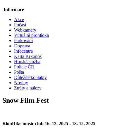
Informace
Akce
Počasí
Webkamery
Virtuální prohlídka
Parkování
Doprava
Infocentra
Karta Krkonoš
Horská služba
Policie ČR
Pošta
Důležité kontakty
Noviny
Ztráty a nálezy
Snow Film Fest
KlonDike music club 16. 12. 2025 - 18. 12. 2025