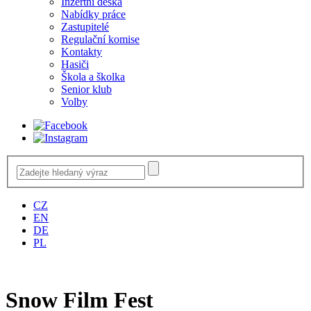
Inzertní deska
Nabídky práce
Zastupitelé
Regulační komise
Kontakty
Hasiči
Škola a školka
Senior klub
Volby
CZ
EN
DE
PL
Snow Film Fest