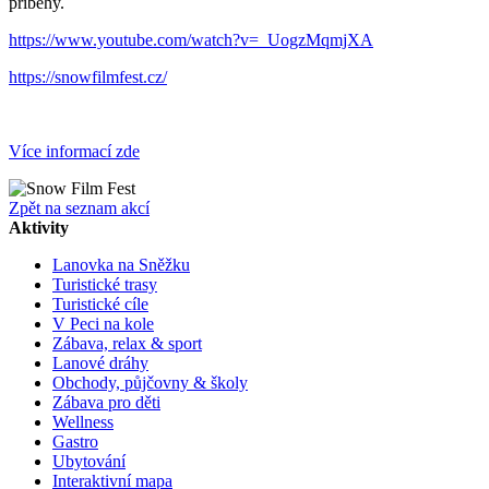
příběhy.
https://www.youtube.com/watch?v=_UogzMqmjXA
https://snowfilmfest.cz/
Více informací zde
Zpět na seznam akcí
Aktivity
Lanovka na Sněžku
Turistické trasy
Turistické cíle
V Peci na kole
Zábava, relax & sport
Lanové dráhy
Obchody, půjčovny & školy
Zábava pro děti
Wellness
Gastro
Ubytování
Interaktivní mapa