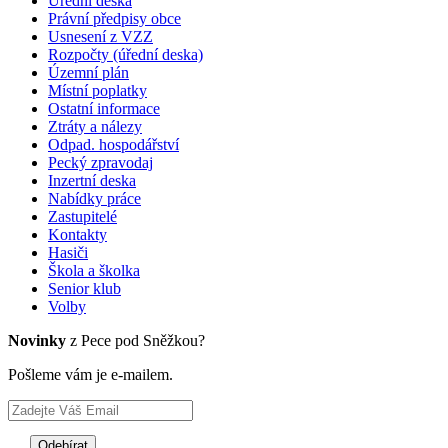
Úřední deska
Právní předpisy obce
Usnesení z VZZ
Rozpočty (úřední deska)
Územní plán
Místní poplatky
Ostatní informace
Ztráty a nálezy
Odpad. hospodářství
Pecký zpravodaj
Inzertní deska
Nabídky práce
Zastupitelé
Kontakty
Hasiči
Škola a školka
Senior klub
Volby
Novinky
z Pece pod Sněžkou?
Pošleme vám je e-mailem.