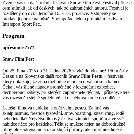
Zveme vás na další ročník festivalu Snow Film Fest. Festival přinese
osm snímků jak od českých, tak od zahraničních autorů. Festival je
rozdělený do dvou termínů 16. a 18. prosince. Vstupenky se
prodávají pouze na místě. Spolupořadatelem promítání festivalu je
Intersport Sport Pec.
Program
upřesníme ????
Snow Film Fest
Od 25. října 2025 do 31. ledna 2026 zavítá do více než 150 měst v
Česku a na Slovensku další ročník
Snow Film Festu
– festivalu,
který dokazuje, že zima rozhodně není jen o válení se u kamen.
Čekají vás šílené nápady proměněné v legendární expedice,
dechberoucí záběry, při kterých zapomenete dýchat, i příběhy, které
vás rozesmějí stejně spolehlivě jako sněhová koule do obličeje.
Letošní filmová nabídka je opět velmi pestrá. Zajímá vás
skialpinismus, freeride lyžování, snowboarding, kitesurfing, lodě
nebo letadla? Největší filmový festival zimních sportů má ve své
nabídce něco pro každého. Těšit se můžete nejen na dobrodružné
filmy plné adrenalinu a okouzlující přírody, ale i upřímné lidské