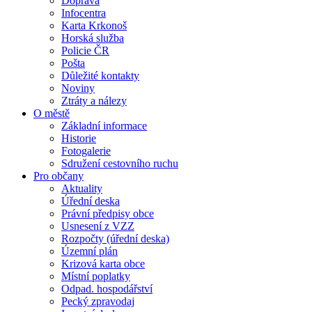
Doprava
Infocentra
Karta Krkonoš
Horská služba
Policie ČR
Pošta
Důležité kontakty
Noviny
Ztráty a nálezy
O městě
Základní informace
Historie
Fotogalerie
Sdružení cestovního ruchu
Pro občany
Aktuality
Úřední deska
Právní předpisy obce
Usnesení z VZZ
Rozpočty (úřední deska)
Územní plán
Krizová karta obce
Místní poplatky
Odpad. hospodářství
Pecký zpravodaj