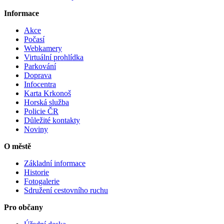
Informace
Akce
Počasí
Webkamery
Virtuální prohlídka
Parkování
Doprava
Infocentra
Karta Krkonoš
Horská služba
Policie ČR
Důležité kontakty
Noviny
O městě
Základní informace
Historie
Fotogalerie
Sdružení cestovního ruchu
Pro občany