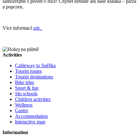
samozřejmě s pivem v ruce! Chybět nebude ani naše klasika – pizza
a popcorn.
Více informací
zde.
Activities
Cableway to Sněžka
Tourist routes
Tourist destinations
Bike trips
Sport & fun
Ski schools
Children activities
Wellness
Gastro
Accommodation
Interactive map
Information