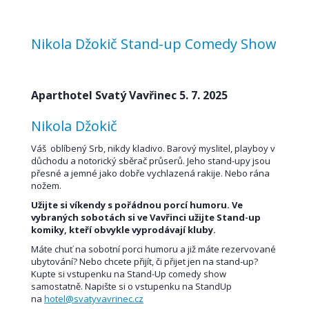
Nikola Džokič Stand-up Comedy Show
Aparthotel Svatý Vavřinec 5. 7. 2025
Nikola Džokič
Váš oblíbený Srb, nikdy kladivo. Barový myslitel, playboy v
důchodu a notorický sběrač průserů. Jeho stand-upy jsou
přesné a jemné jako dobře vychlazená rakije. Nebo rána
nožem.
Užijte si víkendy s pořádnou porcí humoru. Ve
vybraných sobotách si ve Vavřinci užijte Stand-up
komiky, kteří obvykle vyprodávají kluby.
Máte chuť na sobotní porci humoru a již máte rezervované
ubytování? Nebo chcete přijít, či přijet jen na stand-up?
Kupte si vstupenku na Stand-Up comedy show
samostatně. Napište si o vstupenku na StandUp
na
hotel@svatyvavrinec.cz