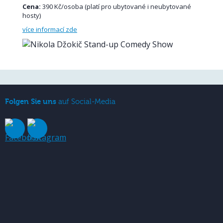
Cena:
390 Kč/osoba (platí pro ubytované i neubytované
hosty)
více informací zde
Folgen Sie uns
auf Social-Media